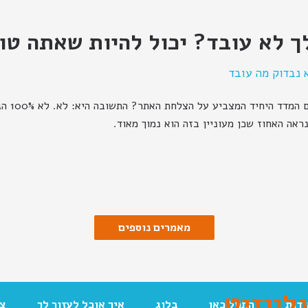
 לא עובד? יכול להיות שאתה טו
 נבדוק מה עובד
האם קבלת
ראה האחוז שכן מעוניין בזה הוא נמוך מאוד.
מאמרים נוספים
לייזיט
ודות
התחל כאן
בלוג
איך אוכל לעזור לך
צו