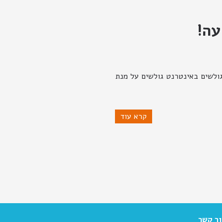
עה!
 פניות וביצוע מכירות הם המדד היחיד המצביע על הצלחת האתר? התשובה היא: לא. לא 100% הגולשים באינטרנט גולשים על מנת
קרא עוד
ר קשר